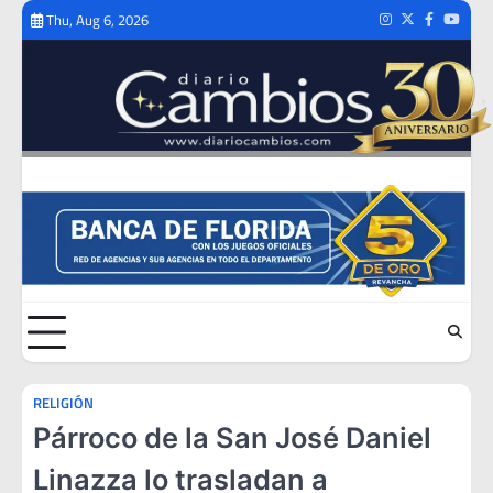
Skip
Thu, Aug 6, 2026
Instagram
Twitter
Facebook
Youtub
to
content
RELIGIÓN
Párroco de la San José Daniel
Linazza lo trasladan a