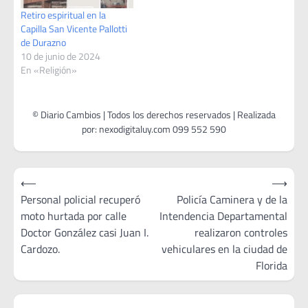
Padre…
Retiro espiritual en la
Capilla San Vicente Pallotti
de Durazno
10 de junio de 2024
En «Religión»
Navegación
⟵
⟶
de
Personal policial recuperó
Policía Caminera y de la
moto hurtada por calle
Intendencia Departamental
entradas
Doctor González casi Juan I.
realizaron controles
Cardozo.
vehiculares en la ciudad de
Florida