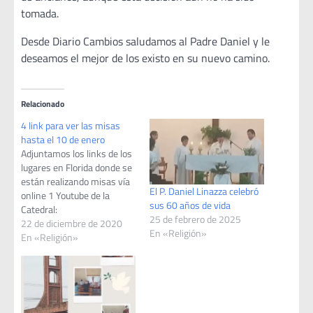
tomada.
Desde Diario Cambios saludamos al Padre Daniel y le
deseamos el mejor de los existo en su nuevo camino.
Relacionado
4 link para ver las misas
hasta el 10 de enero
Adjuntamos los links de los
lugares en Florida donde se
están realizando misas vía
El P. Daniel Linazza celebró
online 1 Youtube de la
sus 60 años de vida
Catedral:
25 de febrero de 2025
https://www.youtube.com/channel/UCeR7E_H9sfwjXgBZp-
22 de diciembre de 2020
En «Religión»
GJJsA Desde este canal el
En «Religión»
Obispo de Florida realizará
las misas de noche buena y
también estarán todas las
misas en vivo hasta el 10
de enero. 2: Facebook