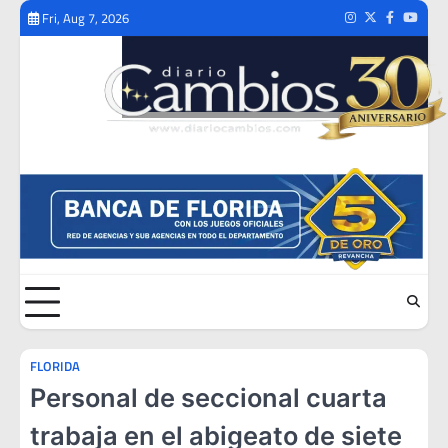
Skip
Fri, Aug 7, 2026
Instagram
Twitter
Facebook
Youtub
to
content
FLORIDA
Personal de seccional cuarta
trabaja en el abigeato de siete