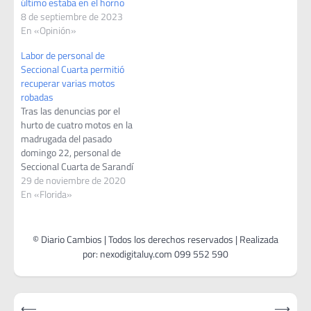
último estaba en el horno
8 de septiembre de 2023
En «Opinión»
Labor de personal de
Seccional Cuarta permitió
recuperar varias motos
robadas
Tras las denuncias por el
hurto de cuatro motos en la
madrugada del pasado
domingo 22, personal de
Seccional Cuarta de Sarandí
Grande realizaron trabajos
29 de noviembre de 2020
de investigación y vigilancia
En «Florida»
que permitieron recuperar
las mismas e identificar al
autor de estos huertos. El
pasado domingo 22 en
dependencia de la
Seccional…
Navegación
⟵
⟶