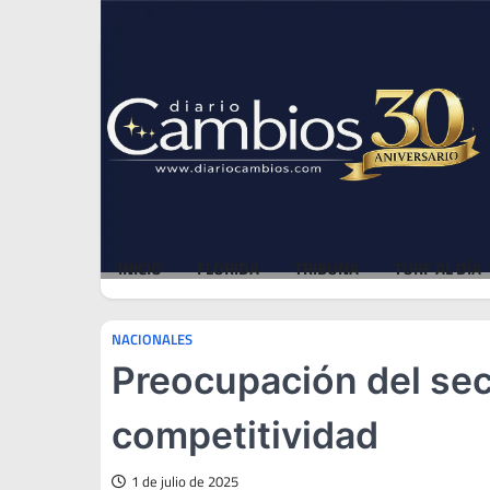
Skip
Sat, Aug 8, 2026
to
content
INICIO
FLORIDA
TRIBUNA
TURF AL DÍA
NACIONALES
Preocupación del sect
competitividad
1 de julio de 2025