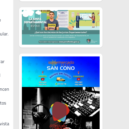
e
ular.
rar
l
encen
stos
vista