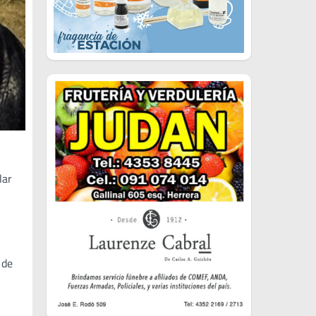
lar
 de