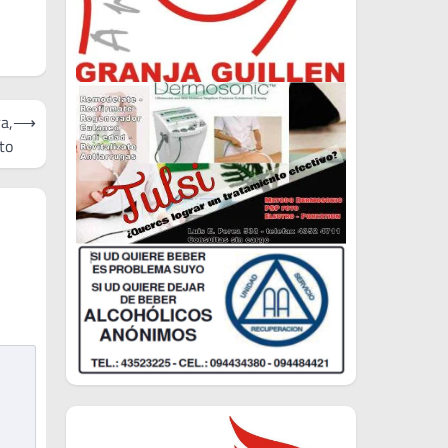
a,
⟶
to