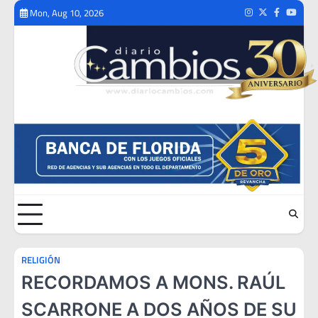
Skip
Mon, Aug 10, 2026
Instagram
Twitter
Facebook
Youtub
to
content
RELIGIÓN
RECORDAMOS A MONS. RAÚL
SCARRONE A DOS AÑOS DE SU