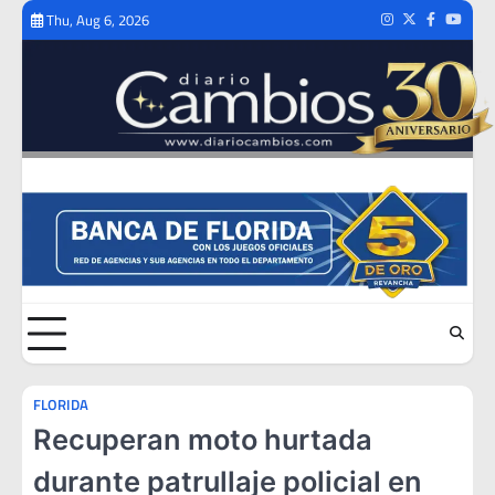
Skip
Thu, Aug 6, 2026
Instagram
Twitter
Facebook
Youtub
to
content
FLORIDA
Recuperan moto hurtada
durante patrullaje policial en