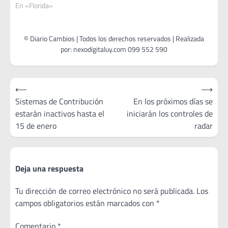
En «Florida»
Navegación
⟵
⟶
de
Sistemas de Contribución
En los próximos días se
estarán inactivos hasta el
iniciarán los controles de
entradas
15 de enero
radar
Deja una respuesta
Tu dirección de correo electrónico no será publicada.
Los
campos obligatorios están marcados con
*
Comentario
*