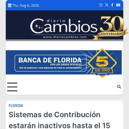
Skip
Thu, Aug 6, 2026
Instagram
Twitter
Facebook
Youtub
to
content
FLORIDA
Sistemas de Contribución
estarán inactivos hasta el 15