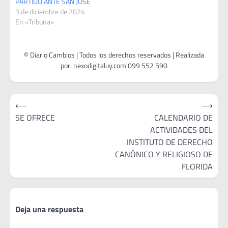
PARTIDO ANTE SAN JOSÉ
3 de diciembre de 2024
En «Tribuna»
Navegación
⟵
⟶
de
SE OFRECE
CALENDARIO DE
ACTIVIDADES DEL
entradas
INSTITUTO DE DERECHO
CANÓNICO Y RELIGIOSO DE
FLORIDA
Deja una respuesta