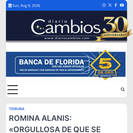
Skip
Sun, Aug 9, 2026
Instagram
Twitter
Facebook
Youtub
to
content
TRIBUNA
ROMINA ALANIS:
«ORGULLOSA DE QUE SE