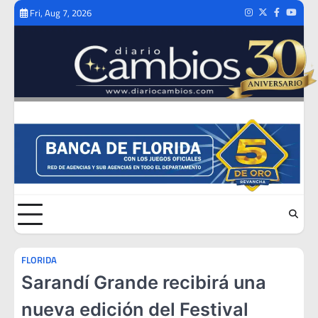
Skip
Fri, Aug 7, 2026
Instagram
Twitter
Facebook
Youtub
to
content
FLORIDA
Sarandí Grande recibirá una
nueva edición del Festival