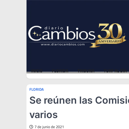
Skip
Fri, Aug 7, 2026
to
content
INICIO
FLORIDA
TRIBUNA
TURF AL DÍA
FLORIDA
Se reúnen las Comisi
varios
7 de junio de 2021