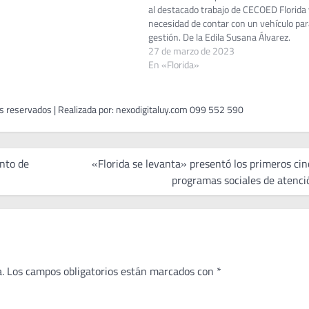
al destacado trabajo de CECOED Florida 
necesidad de contar con un vehículo par
gestión. De la Edila Susana Álvarez.
Planteamiento refiriéndose al mal esta
27 de marzo de 2023
falta de señalización de los contenedor
En «Florida»
de…
nto de
«Florida se levanta» presentó los primeros cin
programas sociales de atenci
.
Los campos obligatorios están marcados con
*