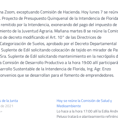
orma Zoom, exceptuando Comisión de Hacienda. Hoy lunes 7 se reún
. Proyecto de Presupuesto Quinquenal de la Intendencia de Florida
 remitido por la Intendencia, exonerando del pago del impuesto de
miento de la Juventud Agraria. Mañana martes 8 se reúne la Comi
o de decreto modificando el Art. 10° de las Directrices de
y Categorización de Suelos, aprobado por el Decreto Departamental
 Suplente de Edil solicitando colocación de tejido en mirador de Pa
Sra. Suplente de Edil solicitando mantenimiento en la necrópolis d
Comisión de Desarrollo Productivo a la hora 19:00 allí participará
arrollo Sustentable de la Intendencia de Florida, Ing. Agr. Enzo
y convenios que se desarrollan para el fomento de emprendedores.
 de la Junta
Hoy se reúne la Comisión de Salud y
o de 2021
Medioambiente
a»
Lo hace a la hora 17:00 allí la Edila Andr
Peluso tratará e planteamiento refirién