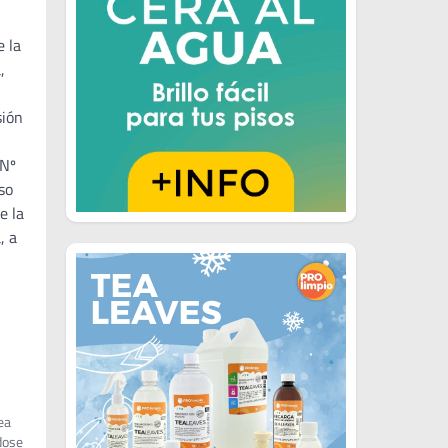
e la
,
sión
 Nº
so
e la
, a
ea
dose