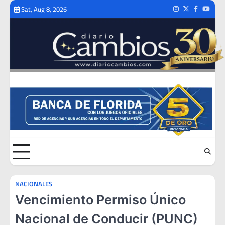
Skip
Sat, Aug 8, 2026
Instagram
Twitter
Facebook
Youtub
to
content
NACIONALES
Vencimiento Permiso Único
Nacional de Conducir (PUNC)