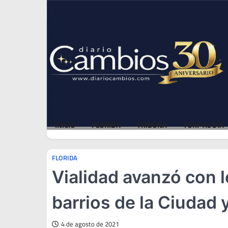
Skip
Fri, Aug 7, 2026
to
content
INICIO
FLORIDA
TRIBUNA
TURF AL DÍA
FLORIDA
Vialidad avanzó con l
barrios de la Ciudad y
4 de agosto de 2021