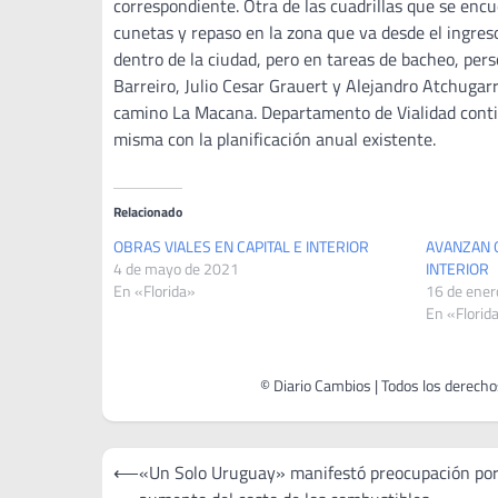
correspondiente. Otra de las cuadrillas que se enc
cunetas y repaso en la zona que va desde el ingres
dentro de la ciudad, pero en tareas de bacheo, pers
Barreiro, Julio Cesar Grauert y Alejandro Atchugar
camino La Macana. Departamento de Vialidad conti
misma con la planificación anual existente.
Relacionado
OBRAS VIALES EN CAPITAL E INTERIOR
AVANZAN O
4 de mayo de 2021
INTERIOR
En «Florida»
16 de ener
En «Florid
Navegación
⟵
«Un Solo Uruguay» manifestó preocupación por
de