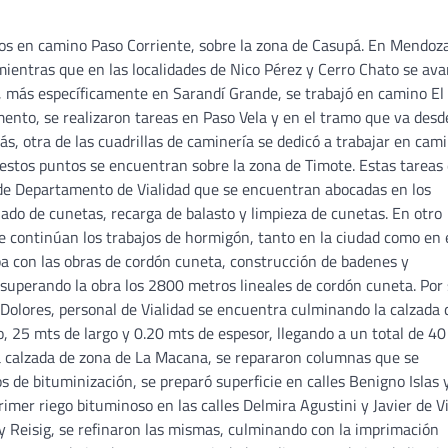
ajos en camino Paso Corriente, sobre la zona de Casupá. En Mendoz
mientras que en las localidades de Nico Pérez y Cerro Chato se av
, más específicamente en Sarandí Grande, se trabajó en camino El
mento, se realizaron tareas en Paso Vela y en el tramo que va desd
ás, otra de las cuadrillas de caminería se dedicó a trabajar en cam
s estos puntos se encuentran sobre la zona de Timote. Estas tareas
s de Departamento de Vialidad que se encuentran abocadas en los
ilado de cunetas, recarga de balasto y limpieza de cunetas. En otro
 continúan los trabajos de hormigón, tanto en la ciudad como en 
apa con las obras de cordón cuneta, construcción de badenes y
, superando la obra los 2800 metros lineales de cordón cuneta. Por
 Dolores, personal de Vialidad se encuentra culminando la calzada 
o, 25 mts de largo y 0.20 mts de espesor, llegando a un total de 4
a calzada de zona de La Macana, se repararon columnas que se
 de bituminización, se preparó superficie en calles Benigno Islas 
rimer riego bituminoso en las calles Delmira Agustini y Javier de V
 y Reisig, se refinaron las mismas, culminando con la imprimación