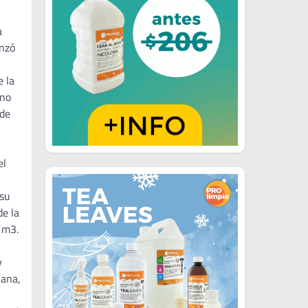
a
anzó
e la
ino
 de
el
 su
de la
0 m3.
y
iana,