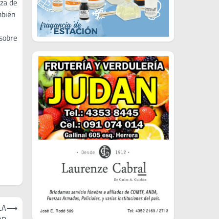
eza de
mbién
 sobre
LA
⟶